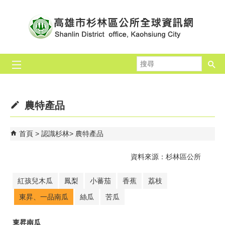
跳到主要內容區塊
搜
尋
農特產品
首頁
認識杉林
農特產品
資料來源：杉林區公所
紅孩兒木瓜
鳳梨
小蕃茄
香蕉
荔枝
東昇、一品南瓜
絲瓜
苦瓜
東昇南瓜