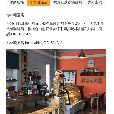
永齡農場
杉林嘎逼店
六月紅荔香滴雞精
大野山雞
杉林嘎逼店
台29線杉林國中對面，特色咖啡店都隱身在鄉村中 ，人氣工業
風格咖啡店，很適合拍照打卡及停下腳步喝杯香醇的咖啡，電
話0901 012 473
杉林嘎逼店
https://bit.ly/2JoS2kD