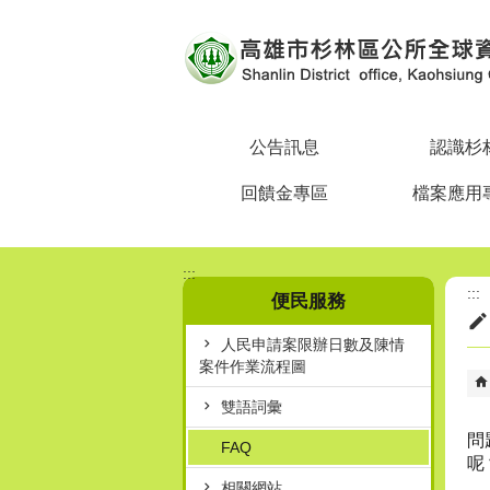
跳到主要內容區塊
公告訊息
認識杉
回饋金專區
檔案應用
:::
:::
便民服務
人民申請案限辦日數及陳情
案件作業流程圖
雙語詞彙
問
FAQ
呢
相關網站