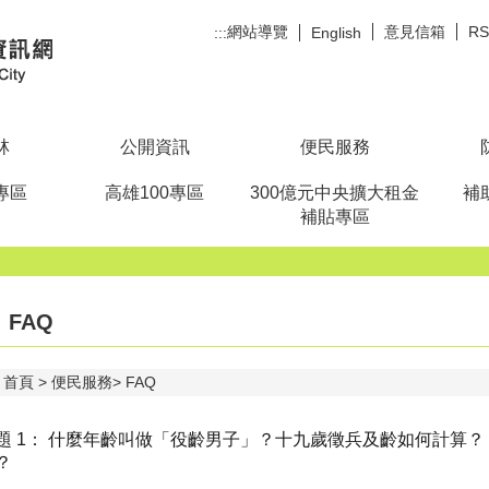
網站導覽
意見信箱
R
:::
English
林
公開資訊
便民服務
專區
高雄100專區
300億元中央擴大租金
補
補貼專區
FAQ
首頁
便民服務
FAQ
題 1： 什麼年齡叫做「役齡男子」？十九歲徵兵及齡如何計算
？