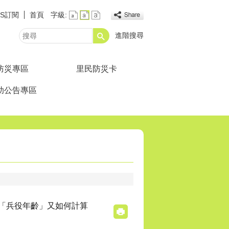
SS訂閱
首頁
字級:
進階搜尋
搜
尋
防災專區
里民防災卡
助公告專區
？「兵役年齡」又如何計算