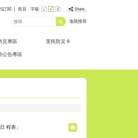
SS訂閱
首頁
字級:
進階搜尋
搜
尋
防災專區
里民防災卡
助公告專區
日 程表」